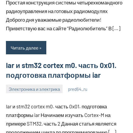
Простая конструкция системы четырехкомандного
радиоуправления на готовых радиомодулях
Доброго дня уважаемые радиолюбители!
Приветствую вас на сайте “Радиолюбитель“ В […]
Читать далее
Iar и stm32 cortex m0. часть 0x01.
подготовка платформы iar
Электроника и электрика
pred64_ru
6
Нет
июля
комментариев
Iar и stm32 cortex m0. часть 0x01. подготовка
2023
платформы iar Начинаем изучать Cortex-M на
примере STM32, часть 2 Данная статья является
продолжением цикла по программированию […]