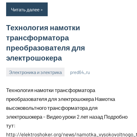
Читать далее
Технология намотки
трансформатора
преобразователя для
электрошокера
Электроника и электрика
pred64_ru
6
Нет
июля
комментариев
Технология намотки трансформатора
2023
преобразователя для электрошокера Намотка
высоковольтного трансформатора для
электрошокера – Видео уроки 2 лет назад Подробно
тут:
http://elektroshoker.org/news/namotka_vysokovoltnogo