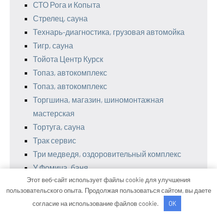
СТО Рога и Копыта
Стрелец, сауна
Технарь-диагностика, грузовая автомойка
Тигр, сауна
Тойота Центр Курск
Топаз, автокомплекс
Топаз, автокомплекс
Торгшина, магазин, шиномонтажная
мастерская
Тортуга, сауна
Трак сервис
Три медведя, оздоровительный комплекс
У Фомича, баня
Этот веб-сайт использует файлы cookie для улучшения
УАЗ Центр, Отдел продаж; Сервисный центр
пользовательского опыта. Продолжая пользоваться сайтом, вы даете
Упаковка
согласие на использование файлов cookie.
OK
Усадьба банная, сауна