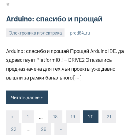
Arduino: спасибо и прощай
Электроника и электрика
pred64_ru
6
Нет
июля
комментариев
Arduino: спасибо и прощай Прощай Arduino IDE, да
2023
здравствует PlatformIO ! — DRIVE2 Эта запись
предназначена для тех,чьи проекты уже давно
вышли за рамки банального […]
Читать далее
«
Предыдущие
1
…
18
19
20
21
Пагинация
записи
22
…
26
Следующие
»
записей