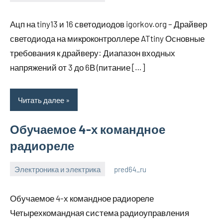
6
Нет
июля
комментариев
Ацп на tiny13 и 16 светодиодов igorkov.org – Драйвер
2023
светодиода на микроконтроллере ATtiny Основные
требования к драйверу: Диапазон входных
напряжений от 3 до 6В (питание […]
Читать далее
Обучаемое 4-х командное
радиореле
Электроника и электрика
pred64_ru
6
Нет
июля
комментариев
Обучаемое 4-х командное радиореле
2023
Четырехкомандная система радиоуправления