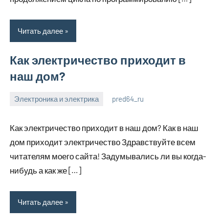
Читать далее
Как электричество приходит в
наш дом?
Электроника и электрика
pred64_ru
6
Нет
июля
комментариев
Как электричество приходит в наш дом? Как в наш
2023
дом приходит электричество Здравствуйте всем
читателям моего сайта! Задумывались ли вы когда-
нибудь а как же […]
Читать далее