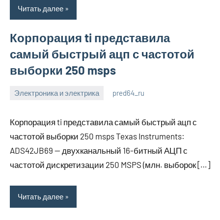
Читать далее
Корпорация ti представила
самый быстрый ацп с частотой
выборки 250 msps
Электроника и электрика
pred64_ru
6
Нет
июля
комментариев
Корпорация ti представила самый быстрый ацп с
2023
частотой выборки 250 msps Texas Instruments:
ADS42JB69 — двухканальный 16-битный АЦП с
частотой дискретизации 250 MSPS (млн. выборок […]
Читать далее