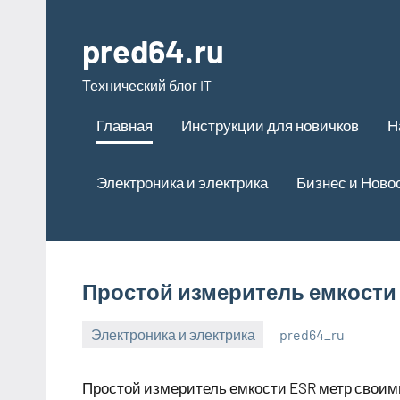
Перейти
к
pred64.ru
содержимому
Технический блог IT
Главная
Инструкции для новичков
Н
Электроника и электрика
Бизнес и Ново
Простой измеритель емкости
Электроника и электрика
pred64_ru
6
Нет
июля
комментариев
Простой измеритель емкости ESR метр своим
2023