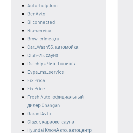
Auto-helpdom
BenAvto
Bi connected
Bip-service
Bmw-crimea.ru
Car_Wash55, автомойка
Club-25, сауна
Ds-chip • Чип-Тюнинг •
Evpa_ms_service
Fix Price
Fix Price
Fresh Auto, официальный
дилер Changan
GarantAvto
Glazur, караоке-сауна
Hyundai КлючАвто, автоцентр