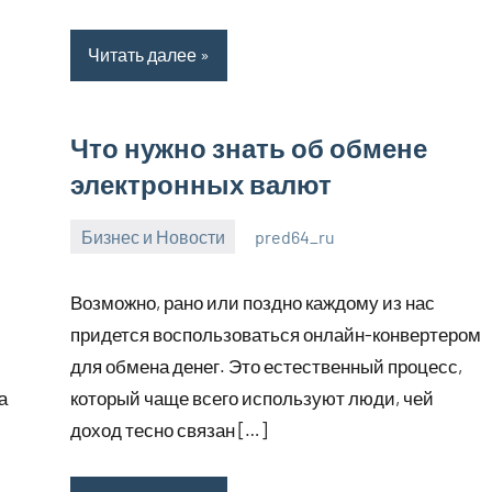
Читать далее
Что нужно знать об обмене
электронных валют
Бизнес и Новости
pred64_ru
6
Нет
июля
комментариев
Возможно, рано или поздно каждому из нас
2023
придется воспользоваться онлайн-конвертером
для обмена денег. Это естественный процесс,
а
который чаще всего используют люди, чей
доход тесно связан […]