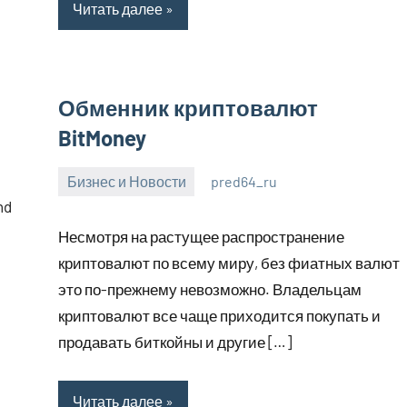
Читать далее
Обменник криптовалют
BitMoney
Бизнес и Новости
pred64_ru
6
Нет
nd
июля
комментариев
Несмотря на растущее распространение
2023
криптовалют по всему миру, без фиатных валют
это по-прежнему невозможно. Владельцам
криптовалют все чаще приходится покупать и
продавать биткойны и другие […]
Читать далее