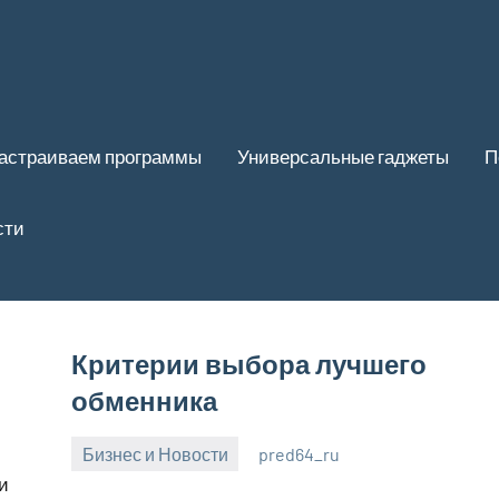
астраиваем программы
Универсальные гаджеты
П
сти
Критерии выбора лучшего
обменника
Бизнес и Новости
pred64_ru
6
Нет
и