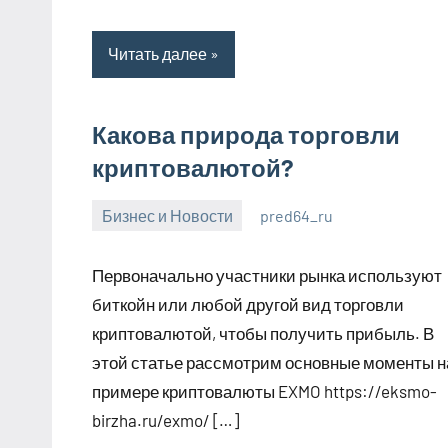
Читать далее
Какова природа торговли
криптовалютой?
Бизнес и Новости
pred64_ru
6
Нет
июля
комментариев
Первоначально участники рынка используют
2023
биткойн или любой другой вид торговли
криптовалютой, чтобы получить прибыль. В
этой статье рассмотрим основные моменты н
примере криптовалюты EXMO https://eksmo-
birzha.ru/exmo/ […]