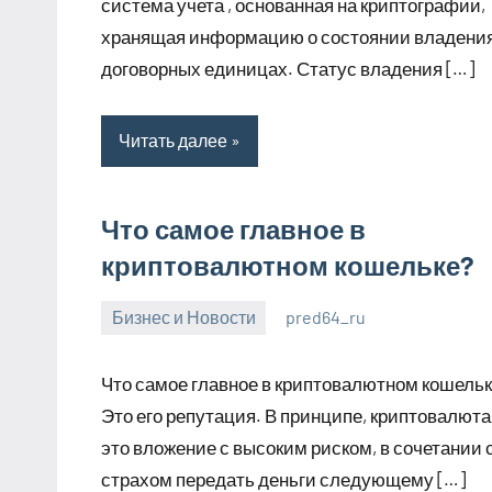
система учета , основанная на криптографии,
хранящая информацию о состоянии владения
договорных единицах. Статус владения […]
Читать далее
Что самое главное в
криптовалютном кошельке?
Бизнес и Новости
pred64_ru
6
Нет
июля
комментариев
Что самое главное в криптовалютном кошель
2023
Это его репутация. В принципе, криптовалюта
это вложение с высоким риском, в сочетании 
страхом передать деньги следующему […]