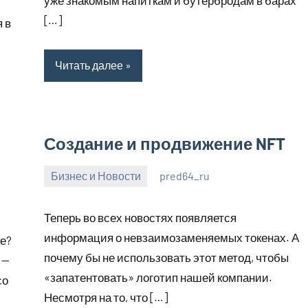
[…]
 в
Читать далее
Создание и продвижение NFT
Бизнес и Новости
pred64_ru
6
Нет
июля
комментариев
Теперь во всех новостях появляется
2023
информация о невзаимозаменяемых токенах. А
ке?
почему бы не использовать этот метод, чтобы
 —
«запатентовать» логотип нашей компании.
со
Несмотря на то, что […]