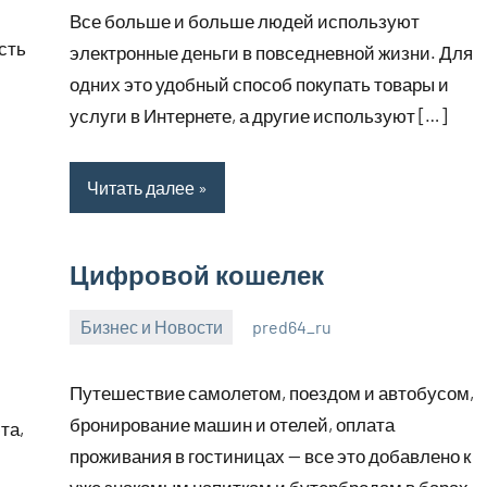
июля
комментариев
.
Все больше и больше людей используют
2023
сть
электронные деньги в повседневной жизни. Для
одних это удобный способ покупать товары и
услуги в Интернете, а другие используют […]
Читать далее
Цифровой кошелек
Бизнес и Новости
pred64_ru
6
Нет
июля
комментариев
Путешествие самолетом, поездом и автобусом,
2023
бронирование машин и отелей, оплата
та,
проживания в гостиницах — все это добавлено к
уже знакомым напиткам и бутербродам в барах