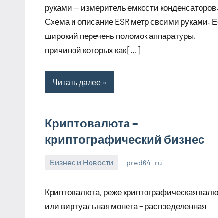
руками — измеритель емкости конденсаторов
Схема и описание ESR метр своими руками. Е
широкий перечень поломок аппаратуры,
причиной которых как […]
Читать далее
Криптовалюта –
криптографический бизнес
Бизнес и Новости
pred64_ru
6
Нет
июля
комментариев
Криптовалюта, реже криптографическая валю
2023
или виртуальная монета – распределенная