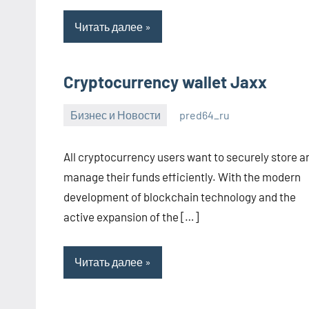
Читать далее
Cryptocurrency wallet Jaxx
Бизнес и Новости
pred64_ru
6
Нет
июля
комментариев
All cryptocurrency users want to securely store a
2023
manage their funds efficiently. With the modern
development of blockchain technology and the
active expansion of the […]
Читать далее